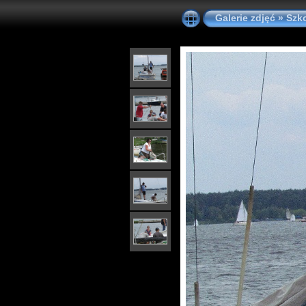
Galerie zdjęć
»
Szk