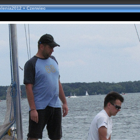
olenia2012
»
Czerwiec