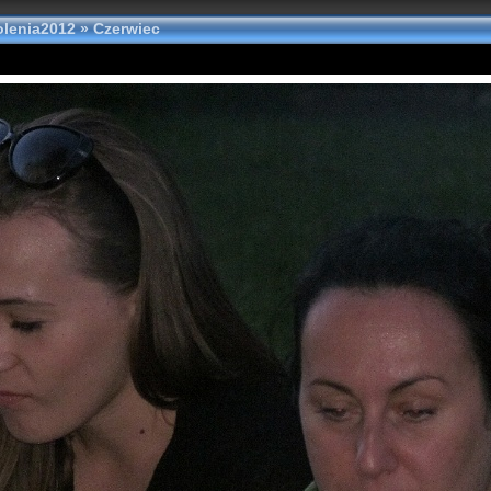
olenia2012
»
Czerwiec