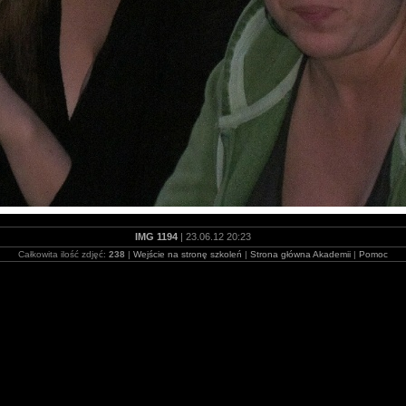
IMG 1194
| 23.06.12 20:23
Całkowita ilość zdjęć:
238
|
Wejście na stronę szkoleń
|
Strona główna Akademii
|
Pomoc