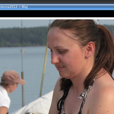
olenia2012
»
Maj