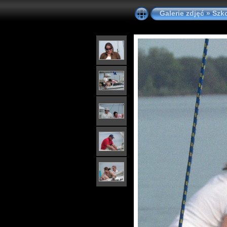
Galerie zdjęć
»
Szk